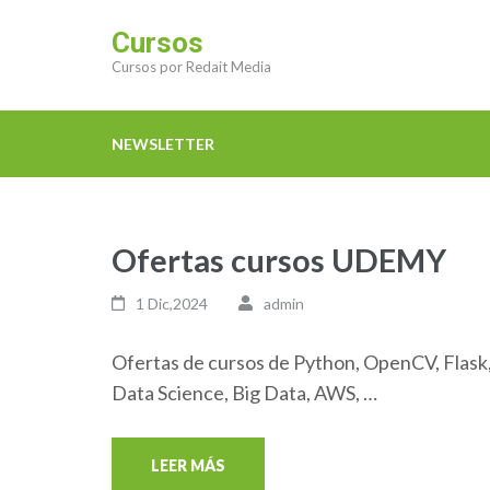
Saltar
Cursos
al
Cursos por Redait Media
contenido
(presiona
la
NEWSLETTER
tecla
Intro)
Ofertas cursos UDEMY
1 Dic,2024
admin
Ofertas de cursos de Python, OpenCV, Flask,
Data Science, Big Data, AWS, …
LEER MÁS