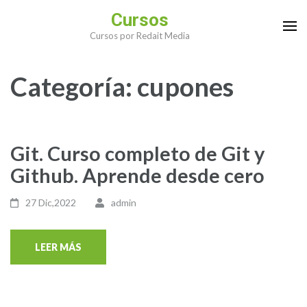
Saltar
Cursos
al
Cursos por Redait Media
contenido
(presiona
Categoría:
cupones
la
tecla
Intro)
Git. Curso completo de Git y
Github. Aprende desde cero
27 Dic,2022
admin
LEER MÁS