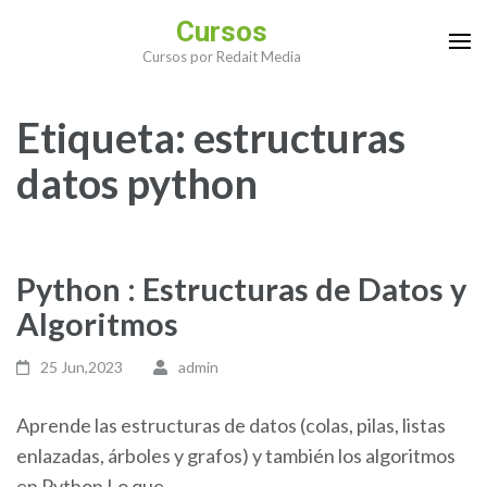
Saltar
Cursos
al
Cursos por Redait Media
contenido
(presiona
Etiqueta:
estructuras
la
tecla
datos python
Intro)
Python : Estructuras de Datos y
Algoritmos
25 Jun,2023
admin
Aprende las estructuras de datos (colas, pilas, listas
enlazadas, árboles y grafos) y también los algoritmos
en Python Lo que …