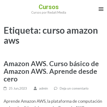
Saltar
Cursos
al
Cursos por Redait Media
contenido
(presiona
Etiqueta:
curso amazon
la
tecla
aws
Intro)
Amazon AWS. Curso básico de
Amazon AWS. Aprende desde
cero
25 Jun,2023
admin
Deja un comentario
Aprende Amazon AWS, la plataforma de computación